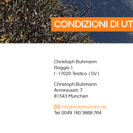
CONDIZIONI DI UT
Christoph Buhmann
Roggio 1
I -17020 Testico ( SV )
Christoph Buhmann
Arminiusstr. 7
81543 München
info@salamandre.de
Tel: 0049 160 3668 764