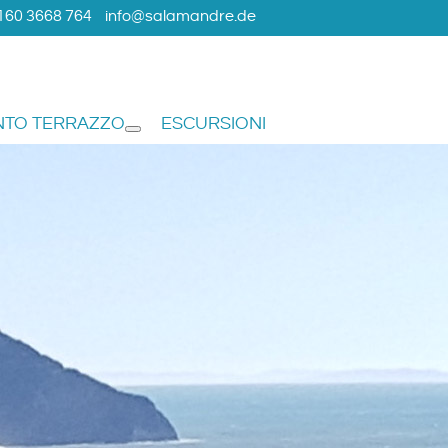
160 3668 764
info@salamandre.de
NTO TERRAZZO
ESCURSIONI