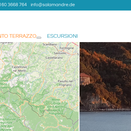
160 3668 764
info@salamandre.de
NTO TERRAZZO
ESCURSIONI