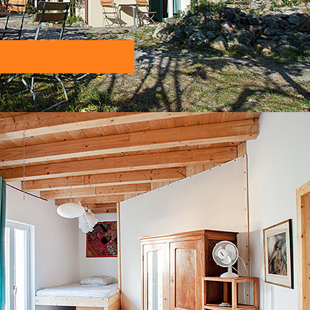
19.5.- 2.6.
3.6. - 13.7.
lità letti per 2-4 persone)
14.7. - 8.9.
bassa stagione (periodo 
freibleibend zzgl.Nebenkosten u
Heizkosten
richiesta di prenotazione