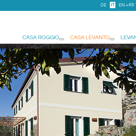
+49 
DE
IT
EN
CASA ROGGIO
CASA LEVANTO
LEVA