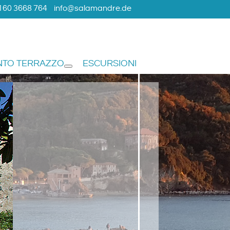
160 3668 764
info@salamandre.de
NTO TERRAZZO
ESCURSIONI