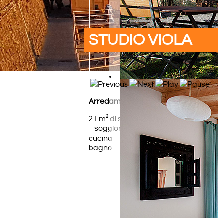
STUDIO VIOLA
Arredamento
21 m² di superficie
1 soggiorno con sofa e letto (disponibi
cucina
bagno