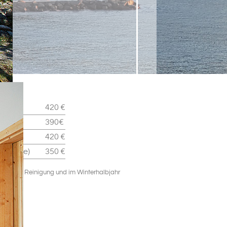
420 €
390€
420 €
restante)
350 €
nd zzgl. Reinigung und im Winterhalbjahr