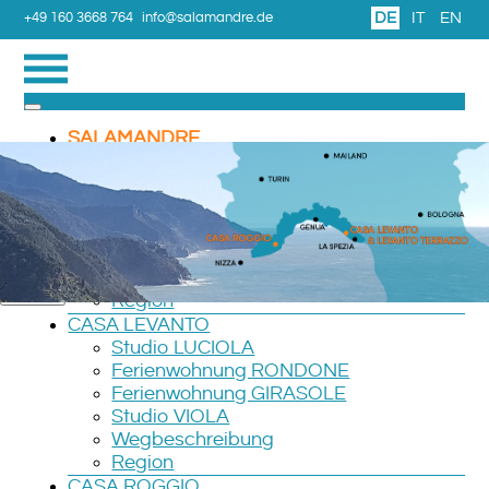
DE
IT
EN
+49 160 3668 764
info@salamandre.de
SALAMANDRE
Bitte die für das Benutzerkonto hinterlegte E-Mail-
REISEN
Adresse eingeben. Der Benutzername wird dann an
LEVANTO TERRAZZO
diese E-Mail-Adresse geschickt.
Ferienwohnung Verde
Ferienwohnung Rosso
E-Mail-Adresse
*
Ferienzimmer Camera
Wegbeschreibung
Senden
Region
CASA LEVANTO
Studio LUCIOLA
Ferienwohnung RONDONE
Ferienwohnung GIRASOLE
Studio VIOLA
Wegbeschreibung
Region
CASA ROGGIO