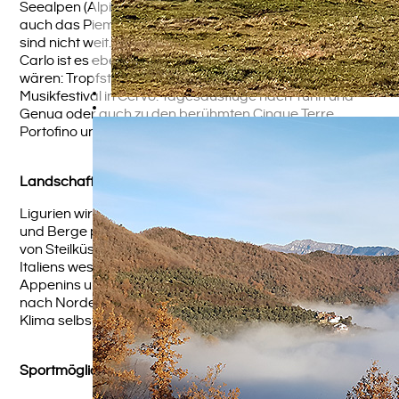
Seealpen (Alpi marittimi) mit bis zu 2500m Höhe oder
auch das Piemont mit zahlreichen historischen Orten
sind nicht weit. Zur Cote d’Azur mit Nizza oder Monte
Carlo ist es ebenfalls nur eine Stunde. Weitere Ideen
wären: Tropfsteinhöhlen von Toirano, jährliches
Musikfestival in Cervo. Tagesausflüge nach Turin und
Genua oder auch zu den berühmten Cinque Terre,
Portofino und Rappallo.
Landschaft Liguriens
Ligurien wird von Italienliebhabern sehr geschätzt. Meer
und Berge prägen in einem atemberaubenden Wechsel
von Steilküsten und Sandbuchten das Landschaftsbild
Italiens westlichster Küstenregion. Die Ausläufer des
Appenins und vor allem die Seealpen riegeln Ligurien
nach Norden hin ab und lassen im milden mediterranen
Klima selbst Zitronen gedeihen.
Sportmöglichkeiten in der nahen Umgebung